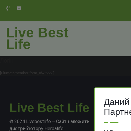
Live Best
Life
Логін
[ultimatemember form_id=”555″]
На 
мож
Даний
піс
Live Best Life
Конта
Партн
© 2024 Livebestlife – Сайт належить
Telegra
дистриб’ютору Herbalife