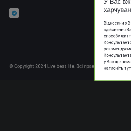
У Вас вж
Пн - Сб 
харчува
Пункт с
Відносини з 
здійснення Ва
способу житт
Консультанто
рекомендуємо
Консультанта
у Вас ще нем
© Copyright
2024
Live best life. Всі права захищені.
натисніть ту
Післ
Emai