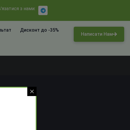
'язатися з нами:
льтат
Дисконт до -35%
Написати Нам
ьки
ті