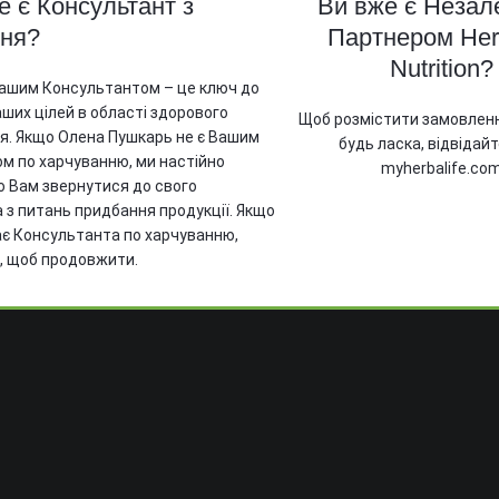
е є Консультант з
Ви вже є Неза
Відшкодування та політи
(8:00 - 21:00)
ння?
Партнером Herb
повернення
Nutrition?
писку
Доставка
Вашим Консультантом – це ключ до
ших цілей в області здорового
Щоб розмістити замовлення
Оплата
я. Якщо Олена Пушкарь не є Вашим
будь ласка, відвідай
м по харчуванню, ми настійно
myherbalife.co
 Вам звернутися до свого
 з питань придбання продукції. Якщо
ає Консультанта по харчуванню,
т, щоб продовжити.
я відправлення повідомлення очікуйте на в
l адресі файл з цінами на продукти