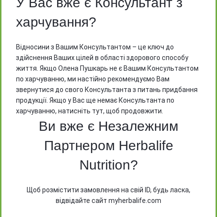
У Вас вже є Консультант з
дистриб’ютору Herbalife
харчування?
Відносини з Вашим Консультантом – це ключ до
здійснення Ваших цілей в області здорового способу
життя. Якщо Олена Пушкарь не є Вашим Консультантом
Контакти
по харчуванню, ми настійно рекомендуємо Вам
звернутися до свого Консультанта з питань придбання
продукції. Якщо у Вас ще немає Консультанта по
Telegram
харчуванню, натисніть тут, щоб продовжити.
Ви вже є Незалежним
Пн - Сб (8:00 - 21:00)
Партнером Herbalife
Пункт списку
Nutrition?
Після відправлення повідомлення очікуйте
на вашій Email адресі файл з цінами на
продукти
Щоб розмістити замовлення на свій ID, будь ласка,
Інші сторінки
відвідайте сайт myherbalife.com