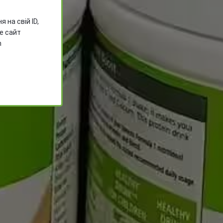
 на свій ID,
те сайт
m
ашій