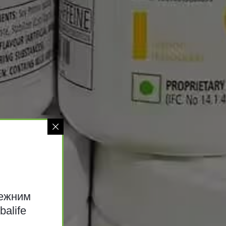
ьки
лежним
alife