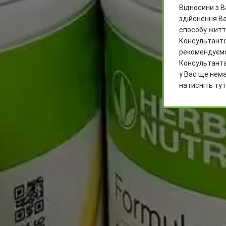
Відносини з 
здійснення Ва
способу житт
Консультанто
рекомендуємо
Консультанта
у Вас ще нем
натисніть ту
Післ
Emai