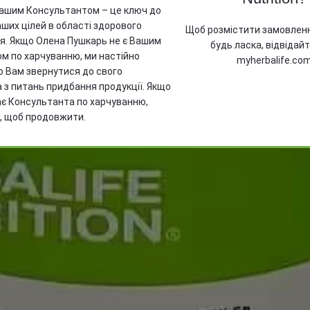
Вашим Консультантом – це ключ до
ших цілей в області здорового
Щоб розмістити замовлення
я. Якщо Олена Пушкарь не є Вашим
будь ласка, відвідай
м по харчуванню, ми настійно
myherbalife.co
 Вам звернутися до свого
 з питань придбання продукції. Якщо
ає Консультанта по харчуванню,
т, щоб продовжити.
я відправлення повідомлення очікуйте на в
l адресі файл з цінами на продукти