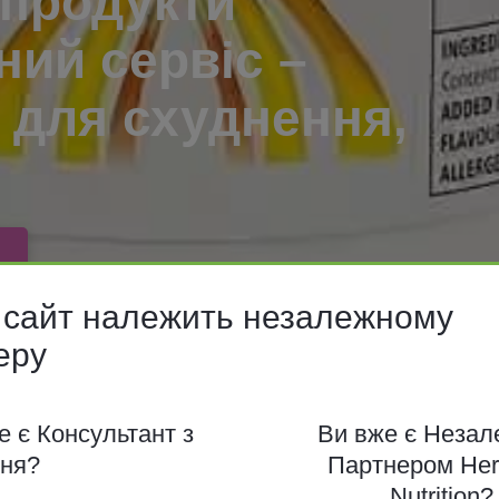
 продукти
ний сервіс –
 для схуднення,
вимогу компанії Herbalife, ми
емо відкрити доступ до цін тіл
 сайт належить незалежному
ля реєстрації
еру
е є Консультант з
Ви вже є Неза
ння?
Партнером Herb
Nutrition?