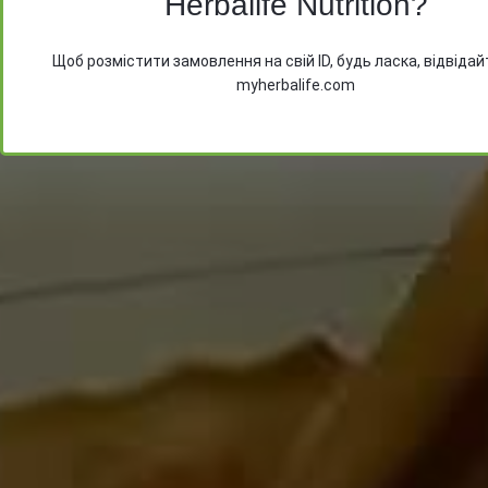
Herbalife Nutrition?
Після відправлення повідомлення очікуйте на ва
Щоб розмістити замовлення на свій ID, будь ласка, відвідай
Email адресі файл з цінами на продукти
myherbalife.com