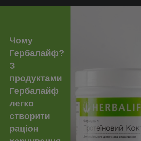
Чому
Гербалайф?
З
продуктами
Гербалайф
легко
створити
раціон