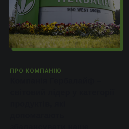
ПРО КОМПАНІЮ
Компанія Гербалайф –
світовий лідер у категорії
продуктів, які
допомагають
збалансувати наше