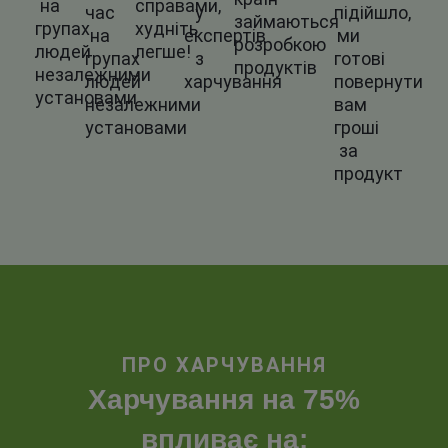
на
справами,
час
у
підійшло,
займаються
групах
худніть
на
експертів
ми
розробкою
людей
легше!
групах
з
готові
продуктів
незалежними
людей
харчування
повернути
установами
незалежними
вам
установами
гроші
за
продукт
ПРО ХАРЧУВАННЯ
Харчування на 75%
впливає на: