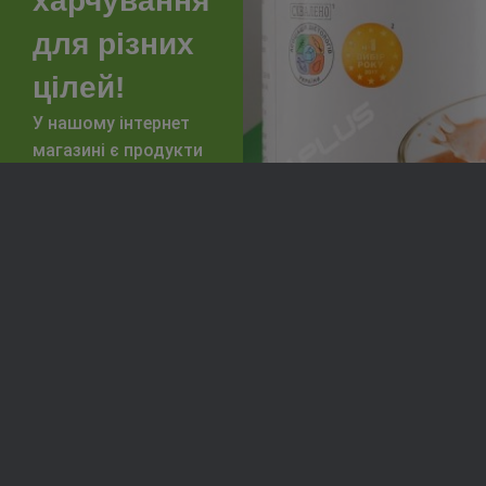
харчування
для різних
цілей!
У нашому інтернет
магазині є продукти
та готові програми
під будь-які
завдання
Спортивне
Зниження
харчування
ваги
Підвищити
Покращення