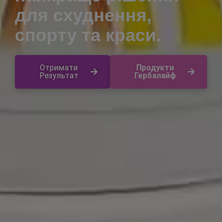
для схуднення,
спорту та краси.
Отримати
Продукти
Результат
Гербалайф