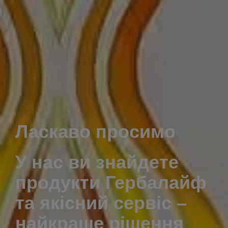
Ласкаво просимо
У нас ви знайдете
продукти Гербалайф
та якісний сервіс –
найкраще рішення