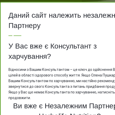
Даний сайт належить незалеж
На вимогу компанії Herbalife, ми мо
Партнеру
відкрити доступ до цін тільки після
реєстрації
У Вас вже є Консультант з
харчування?
Відносини з Вашим Консультантом – це ключ до здійснення 
цілей в області здорового способу життя. Якщо Олена Пушкар
Вашим Консультантом по харчуванню, ми настійно рекоменд
звернутися до свого Консультанта з питань придбання проду
Якщо у Вас ще немає Консультанта по харчуванню, натисніть
продовжити.
Ви вже є Незалежним Партне