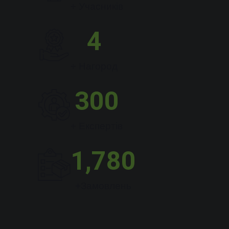
+ Учасників
4
+ Нагород
300
+ Експертів
1,780
+Замовлень