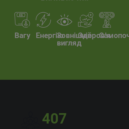
Вагу
Енергію
Зовнішній
Здоров’я
Самопо
вигляд
407