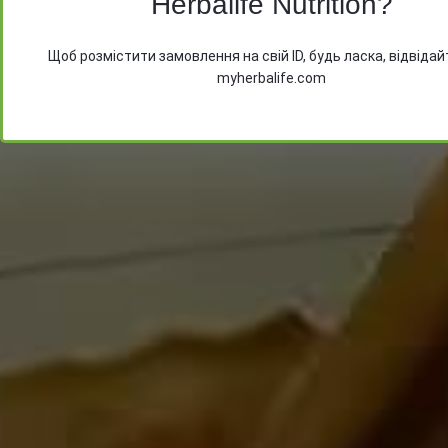
Herbalife Nutrition?
Після відправлення повідомлення очікуйте на ва
Щоб розмістити замовлення на свій ID, будь ласка, відвідай
Email адресі файл з цінами на продукти
myherbalife.com