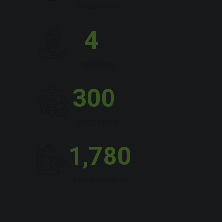
+ Учасників
4
+ Нагород
300
+ Експертів
1,780
+Замовлень