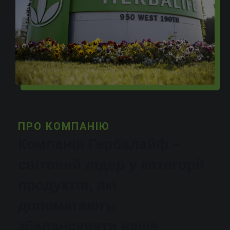
ПРО КОМПАНІЮ
Компанія Гербалайф –
світовий лідер у категорії
продуктів, які
допомагають
збалансувати наше