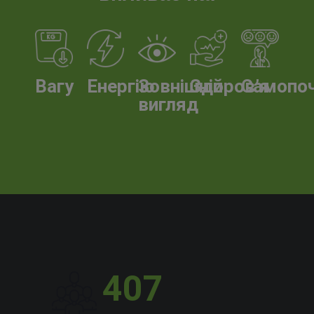
Вагу
Енергію
Зовнішній
Здоров’я
Самопо
вигляд
407