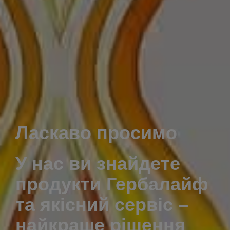
Ласкаво просимо
У нас ви знайдете
продукти Гербалайф
та якісний сервіс –
найкраще рішення