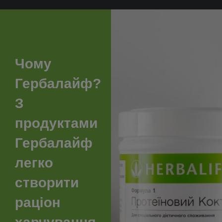
Чому
Гербалайф?
З
продуктами
Гербалайф
легко
створити
раціон