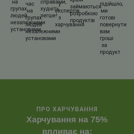
на
справами,
час
у
підійшло,
займаються
групах
худніть
на
експертів
ми
розробкою
людей
легше!
групах
з
готові
продуктів
незалежними
людей
харчування
повернути
установами
незалежними
вам
установами
гроші
за
продукт
ПРО ХАРЧУВАННЯ
Харчування на 75%
впливає на: