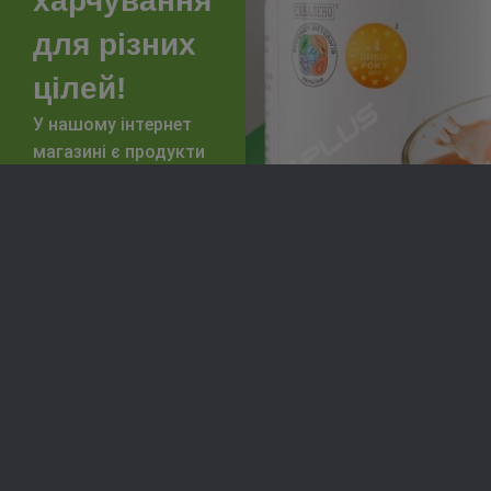
харчування
для різних
цілей!
У нашому інтернет
магазині є продукти
та готові програми
під будь-які
завдання
Спортивне
Зниження
харчування
ваги
Підвищити
Покращення