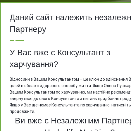
Даний сайт належить незалеж
На вимогу компанії Herbalife, ми мо
Партнеру
відкрити доступ до цін тільки після
реєстрації
У Вас вже є Консультант з
харчування?
Відносини з Вашим Консультантом – це ключ до здійснення 
цілей в області здорового способу життя. Якщо Олена Пушкар
Вашим Консультантом по харчуванню, ми настійно рекоменд
звернутися до свого Консультанта з питань придбання проду
Якщо у Вас ще немає Консультанта по харчуванню, натисніть
продовжити.
Ви вже є Незалежним Партне