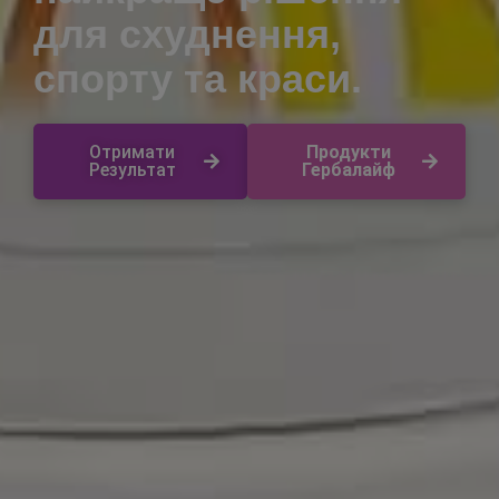
для схуднення,
спорту та краси.
Отримати
Продукти
Результат
Гербалайф