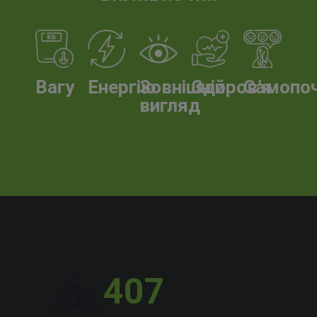
Вагу
Енергію
Зовнішній
Здоров’я
Самопо
вигляд
407