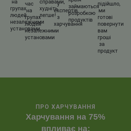
на
справами,
час
у
підійшло,
займаються
групах
худніть
на
експертів
ми
розробкою
людей
легше!
групах
з
готові
продуктів
незалежними
людей
харчування
повернути
установами
незалежними
вам
установами
гроші
за
продукт
ПРО ХАРЧУВАННЯ
Харчування на 75%
впливає на: