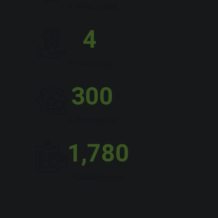
+ Учасників
4
+ Нагород
300
+ Експертів
1,780
+Замовлень