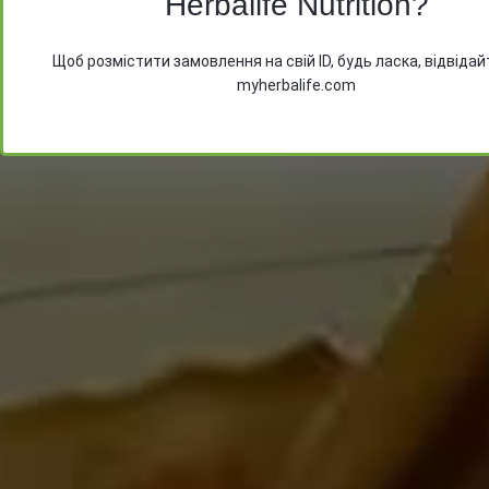
Herbalife Nutrition?
Після відправлення повідомлення очікуйте на ва
Щоб розмістити замовлення на свій ID, будь ласка, відвідай
Email адресі файл з цінами на продукти
myherbalife.com