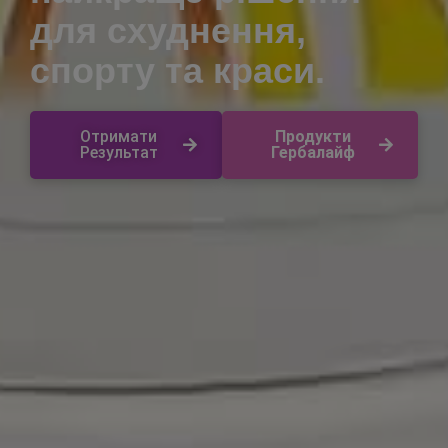
для схуднення,
спорту та краси.
Отримати
Продукти
Результат
Гербалайф