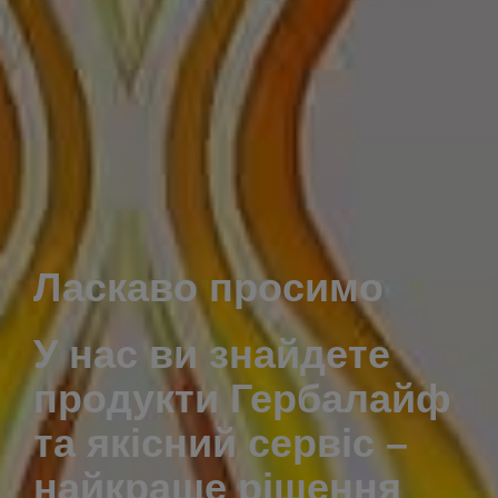
Ласкаво просимо
У нас ви знайдете
продукти Гербалайф
та якісний сервіс –
найкраще рішення