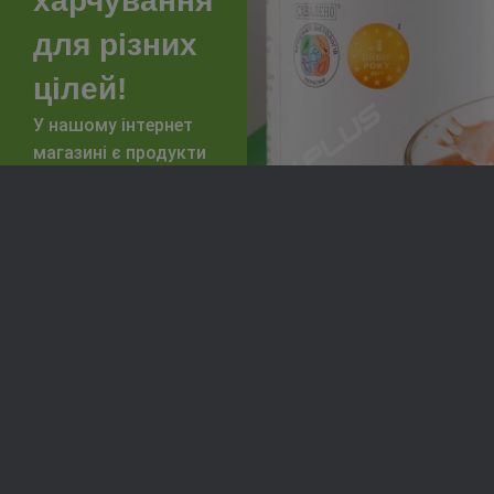
харчування
для різних
цілей!
У нашому інтернет
магазині є продукти
та готові програми
під будь-які
завдання
Спортивне
Зниження
харчування
ваги
Підвищити
Покращення