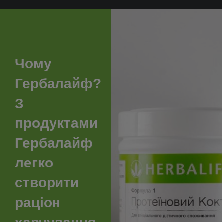
Чому
Гербалайф?
З
продуктами
Гербалайф
легко
створити
раціон