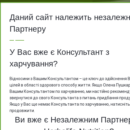
Даний сайт належить незалеж
На вимогу компанії Herbalife, ми мо
Партнеру
відкрити доступ до цін тільки після
реєстрації
У Вас вже є Консультант з
харчування?
Відносини з Вашим Консультантом – це ключ до здійснення 
цілей в області здорового способу життя. Якщо Олена Пушкар
Вашим Консультантом по харчуванню, ми настійно рекоменд
звернутися до свого Консультанта з питань придбання проду
Якщо у Вас ще немає Консультанта по харчуванню, натисніть
продовжити.
Ви вже є Незалежним Партне