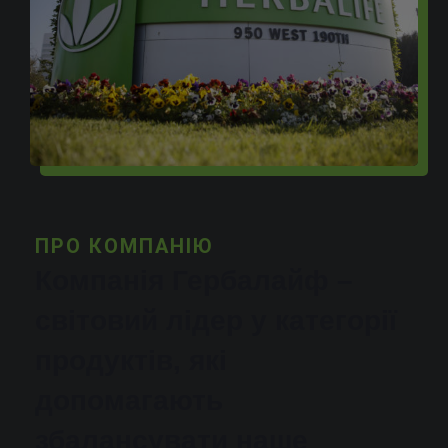
ПРО КОМПАНІЮ
Компанія Гербалайф –
світовий лідер у категорії
продуктів, які
допомагають
збалансувати наше